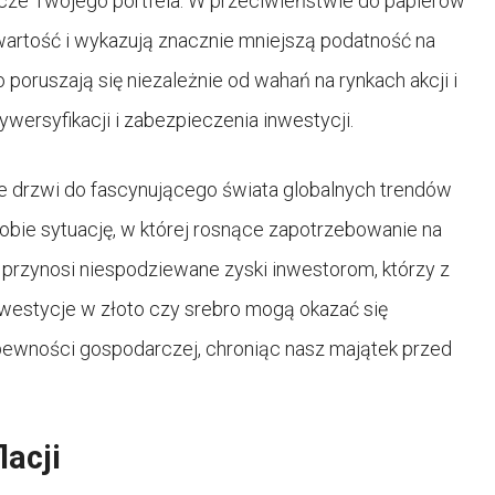
licze Twojego portfela. W przeciwieństwie do papierów
rtość i wykazują znacznie mniejszą podatność na
 poruszają się niezależnie od wahań na rynkach akcji i
ywersyfikacji i zabezpieczenia inwestycji.
e drzwi do fascynującego świata globalnych trendów
bie sytuację, w której rosnące zapotrzebowanie na
 przynosi niespodziewane zyski inwestorom, którzy z
nwestycje w złoto czy srebro mogą okazać się
pewności gospodarczej, chroniąc nasz majątek przed
lacji