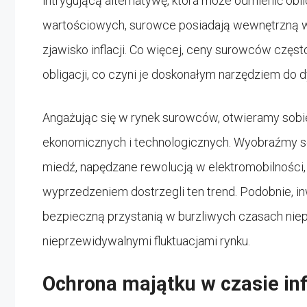
intrygującą alternatywę, która może odmienić ob
wartościowych, surowce posiadają wewnętrzną wa
zjawisko inflacji. Co więcej, ceny surowców często
obligacji, co czyni je doskonałym narzędziem do d
Angażując się w rynek surowców, otwieramy sobi
ekonomicznych i technologicznych. Wyobraźmy so
miedź, napędzane rewolucją w elektromobilności,
wyprzedzeniem dostrzegli ten trend. Podobnie, i
bezpieczną przystanią w burzliwych czasach nie
nieprzewidywalnymi fluktuacjami rynku.
Ochrona majątku w czasie inf