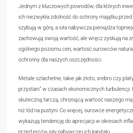
Jednym z kluczowych powodów, dla których inwes
ich niezwykła zdolność do ochrony majątku przed
szybują w górę, a siła nabywcza pieniądza topniej
zachowują swoją wartość, ale wręcz zyskują na zn
ogólnego poziomu cen, wartość surowców natural
ochronny dla naszych oszczędności.
Metale szlachetne, takie jak złoto, srebro czy pl
przystani” w czasach ekonomicznych turbulencji
skuteczną tarczą, chroniącą wartość naszego mają
niż lód na pustyni. Co więcej, surowce energetyc
wykazują tendencję do aprecjacji w okresach inf
przed erozją siły nabywczej ich kapitału.