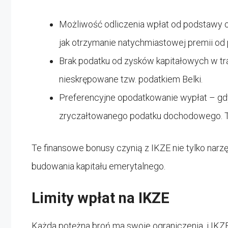
Możliwość odliczenia wpłat od podstawy
jak otrzymanie natychmiastowej premii od 
Brak podatku od zysków kapitałowych w tr
nieskrępowane tzw. podatkiem Belki.
Preferencyjne opodatkowanie wypłat – gdy 
zryczałtowanego podatku dochodowego. To
Te finansowe bonusy czynią z IKZE nie tylko narz
budowania kapitału emerytalnego.
Limity wpłat na IKZE
Każda potężna broń ma swoje ograniczenia, i IKZE 