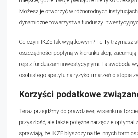
miejsce, gdzie Twoje pieniądze nie tylko czekają 
Możesz je otworzyć w różnorodnych instytucjach
dynamiczne towarzystwa funduszy inwestycyjnyc
Co czyni IKZE tak wyjątkowym? To Ty trzymasz st
oszczędności popłyną w kierunku akcji, zacumują
rejs z funduszami inwestycyjnymi. Ta swoboda w
osobistego apetytu na ryzyko i marzeń o stopie z
Korzyści podatkowe związan
Teraz przejdźmy do prawdziwej wisienki na torcie
przyszłość, ale także potężne narzędzie optymaliz
sprawiają, że IKZE błyszczy na tle innych form os