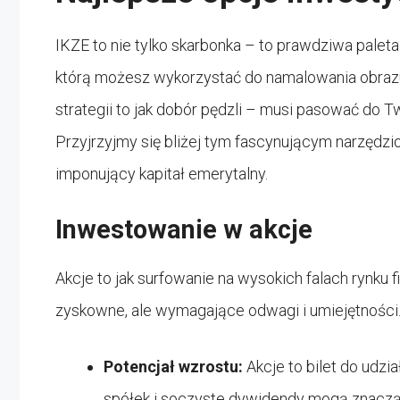
IKZE to nie tylko skarbonka – to prawdziwa palet
którą możesz wykorzystać do namalowania obrazu
strategii to jak dobór pędzli – musi pasować do T
Przyjrzyjmy się bliżej tym fascynującym narzędz
imponujący kapitał emerytalny.
Inwestowanie w akcje
Akcje to jak surfowanie na wysokich falach rynku
zyskowne, ale wymagające odwagi i umiejętności
Potencjał wzrostu:
Akcje to bilet do udzi
spółek i soczyste dywidendy mogą znaczą