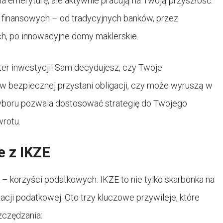
na emeryturę, ale aktywnie pracują na Twoją przyszłość.
 finansowych – od tradycyjnych banków, przez
h, po innowacyjne domy maklerskie.
er inwestycji! Sam decydujesz, czy Twoje
 w bezpiecznej przystani obligacji, czy może wyruszą w
yboru pozwala dostosować strategię do Twojego
wrotu.
e z IKZE
 – korzyści podatkowych. IKZE to nie tylko skarbonka na
acji podatkowej. Oto trzy kluczowe przywileje, które
zczędzania: